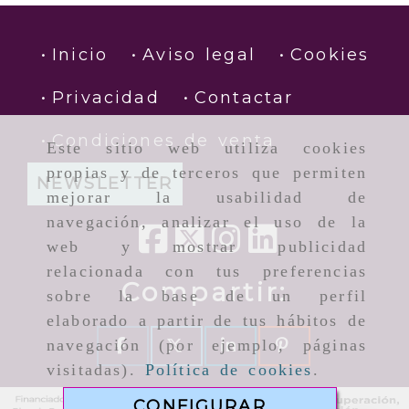
Inicio
Aviso legal
Cookies
Privacidad
Contactar
Condiciones de venta
Este sitio web utiliza cookies
propias y de terceros que permiten
NEWSLETTER
mejorar la usabilidad de
navegación, analizar el uso de la
web y mostrar publicidad
relacionada con tus preferencias
Compartir:
sobre la base de un perfil
elaborado a partir de tus hábitos de
navegación (por ejemplo, páginas
visitadas).
Política de cookies
.
CONFIGURAR