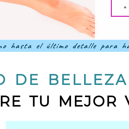
+
o hasta el último detalle para ha
eza en Santand
 DE BELLEZA
RE TU MEJOR 