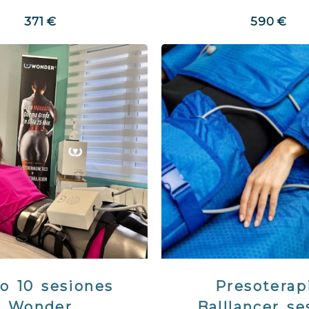
371 €
590 €
o 10 sesiones
Presoterap
Wonder
Balllancer se