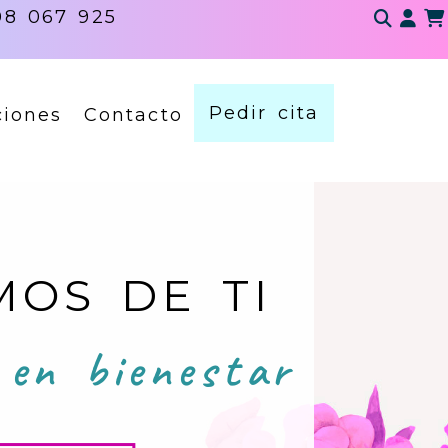
08 067 925
Ide
Pedir cita
ciones
Contacto
MOS DE TI
 en bienestar