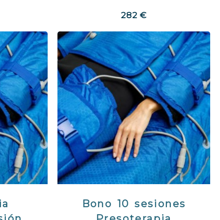
282 €
ia
Bono 10 sesiones
sión
Presoterapia