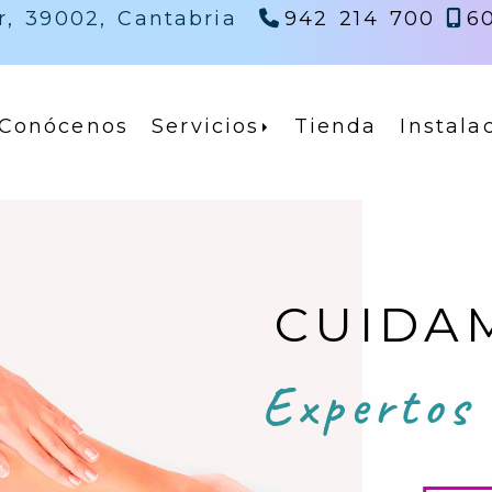
r,
39002,
Cantabria
942 214 700
6
maite
gmail.com
Conócenos
Servicios
Tienda
Instala
CUIDA
Expertos