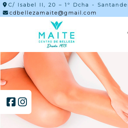
C/ Isabel II, 20 – 1º Dcha -
Santande
cdbelleza
cdbellezamaite
gmail.com